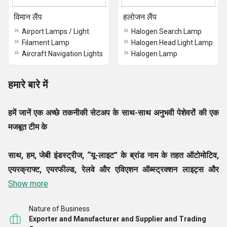
विमान लैंप
हलोजन लैंप
Airport Lamps / Light
Halogen Search Lamp
Filament Lamp
Halogen Head Light Lamp
Aircraft Navigation Lights
Halogen Lamp
हमारे बारे में
हमें जानें
एक अच्छे तकनीकी सेटअप के साथ-साथ अनुभवी पेशेवरों की एक
मजबूत टीम के
साथ, हम,
जेबी इंडस्ट्रीज, “यू-लाइट” के ब्रांड नाम के तहत
ऑटोमोटिव,
एयरक्राफ्ट, एयरफील्ड, रेलवे और एविएशन ऑब्स्ट्रक्शन लाइट्स और
स्पेशल लैंप
Show more
की एक विस्तृत श्रृंखला का उत्पादन करते हैं।
नई दिल्ली (भारत)
में स्थित, हम प्रीमियर ग्रेड
एयरक्राफ्ट लैंप
, एयरफील्ड लैंप, ऑटो लैंप,
Nature of Business
हेलीकॉप्टर लैंप, मेडिकल लैंप, मरीन लैंप, मिनिएचर लैंप, रेलवे सिग्नल लैंप,
Exporter and Manufacturer and Supplier and Trading
मिलिट्री टैंक लैंप, सोडियम लैंप, सोडियम वाष्प लैंप, एविएशन ऑब्स्ट्रक्शन